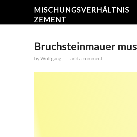
MISCHUNGSVERHÄLTNIS
ZEMENT
Bruchsteinmauer mus
on
Januar 9, 2015
by
Wolfgang
add a comment