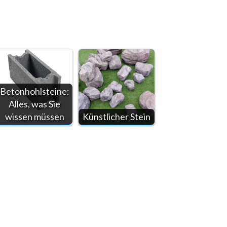
Betonhohlsteine:
Alles, was Sie
wissen müssen
Künstlicher Stein