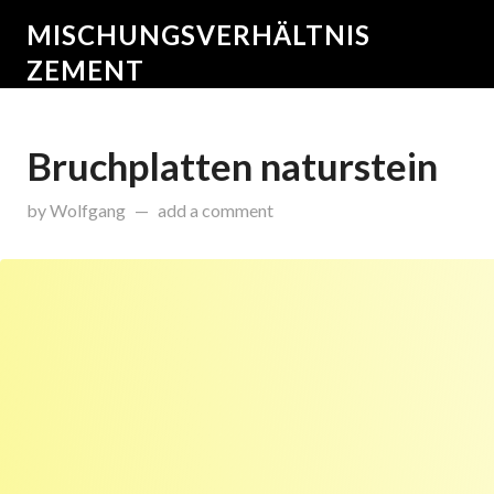
MISCHUNGSVERHÄLTNIS
ZEMENT
Bruchplatten naturstein
on
August 3, 2015
by
Wolfgang
add a comment