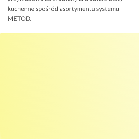
kuchenne spośród asortymentu systemu
METOD.