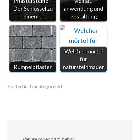
Pflastersteine –
vielfalt,
Der Schlüssel zu
anwendung und
einem…
gestaltung
Welcher mörtel
für
Rumpelpflaster
natursteinmauer
Posted in:
Uncategorized
Vannpumper og tilbehør