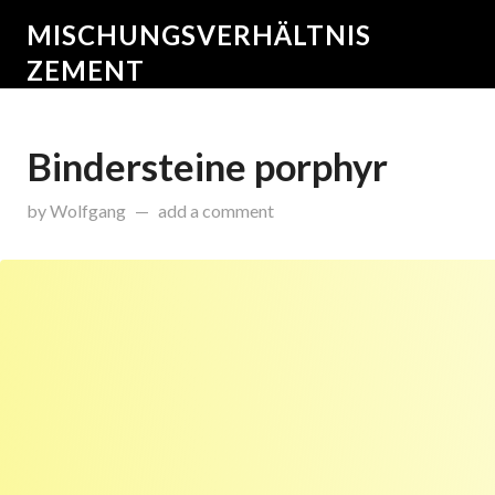
MISCHUNGSVERHÄLTNIS
ZEMENT
Bindersteine porphyr
on
Oktober 8, 2015
by
Wolfgang
add a comment