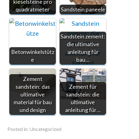
kieselsteine pro
quadratmeter
Sandstein paneele
Sandstein zement:
die ultimative
Betonwinkelstütz
anleitung für
e
bau…
Zement
sandstein: das
Zement für
ultimative
sandstein: die
material für bau
ultimative
und design
anleitung für…
Posted in:
Uncategorized