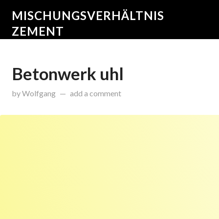
MISCHUNGSVERHÄLTNIS
ZEMENT
Betonwerk uhl
on
Dezember 14, 2015
by
Wolfgang
add a comment