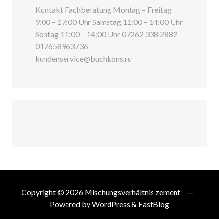
Kontakt Fachberatung Montag – Freitag
9:00 – 17:00 Uhr Samstag 11:00 – 14:00 Uhr
Sontag 11:00 – 14:00 Uhr 07262 338 2882
017658963736
kundenservice@buchkons.ru
Copyright © 2026
Mischungsverhältnis zement
Powered by
WordPress
&
FastBlog