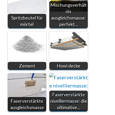
Mischungsverhält
nis
Spritzbeutel für
ausgleichsmasse:
mörtel
perfekt…
Zement
Howi decke
Faserverstärkte
Faserverstärkte
nivelliermasse: die
ausgleichsmasse
ultimative…