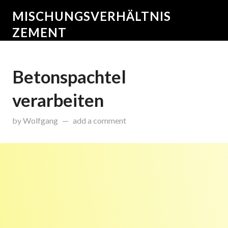
MISCHUNGSVERHÄLTNIS
ZEMENT
Betonspachtel
verarbeiten
on
November 11, 2015
by
Wolfgang
add a comment