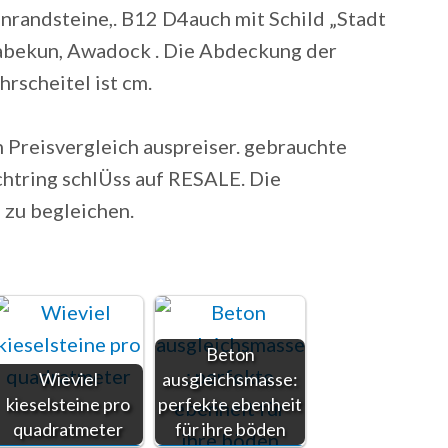
randsteine,. B12 D4auch mit Schild „Stadt
abekun, Awadock . Die Abdeckung der
rscheitel ist cm.
 Preisvergleich auspreiser. gebrauchte
chtring schlÜss auf RESALE. Die
 zu begleichen.
Beton
Wieviel
ausgleichsmasse:
kieselsteine pro
perfekte ebenheit
quadratmeter
für ihre böden