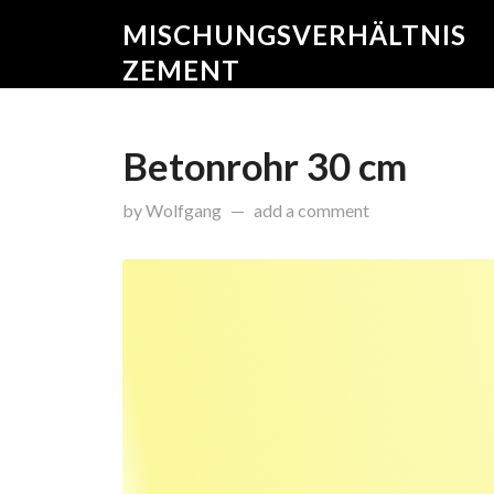
MISCHUNGSVERHÄLTNIS
ZEMENT
Betonrohr 30 cm
on
Februar 17, 2015
by
Wolfgang
add a comment