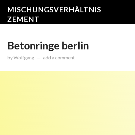
MISCHUNGSVERHÄLTNIS
ZEMENT
Betonringe berlin
on
November 9, 2015
by
Wolfgang
add a comment