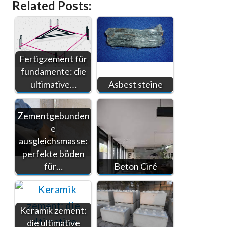
Related Posts:
Fertigzement für
fundamente: die
ultimative…
Asbest steine
Zementgebunden
e
ausgleichsmasse:
perfekte böden
für…
Beton Ciré
Keramik zement:
die ultimative