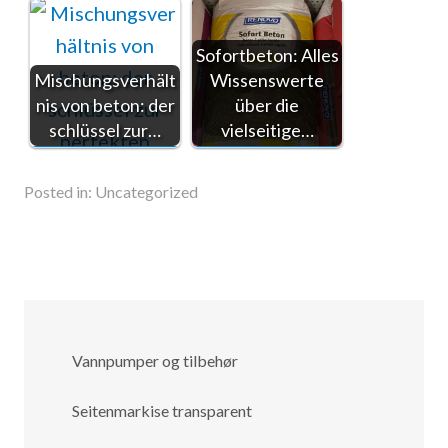
Sofortbeton: Alles
Mischungsverhält
Wissenswerte
nis von beton: der
über die
schlüssel zur…
vielseitige…
Posted in:
Uncategorized
Vannpumper og tilbehør
Seitenmarkise transparent