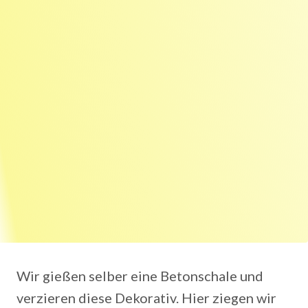
Wir gießen selber eine Betonschale und
verzieren diese Dekorativ. Hier ziegen wir