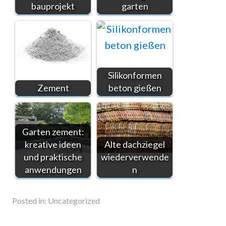
bauprojekt
garten
Silikonformen
Zement
beton gießen
Garten zement:
kreative ideen
Alte dachziegel
und praktische
wiederverwende
anwendungen
n
Posted in:
Uncategorized