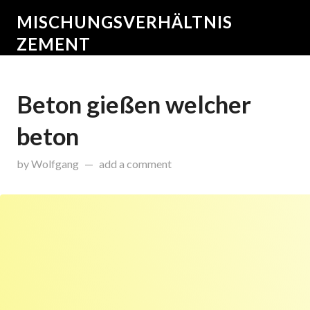
MISCHUNGSVERHÄLTNIS
ZEMENT
Beton gießen welcher
beton
on
Januar 27, 2015
by
Wolfgang
add a comment