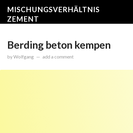
MISCHUNGSVERHÄLTNIS
ZEMENT
Berding beton kempen
on
Juni 26, 2017
by
Wolfgang
add a comment