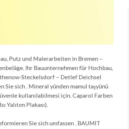
nbau, Putz und Malerarbeiten in Bremen –
nbeläge. Ihr Bauunternehmen für Hochbau,
thenow-Steckelsdorf – Detlef Deichsel
 Sie sich . Mineral yünden mamul taşyünü
 güvenle kullanılabilmesi için. Caparol Farben
ı Yalıtım Plakası).
Informieren Sie sich umfassen . BAUMIT