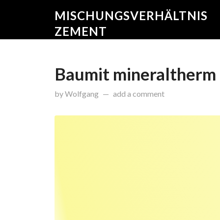
MISCHUNGSVERHÄLTNIS
ZEMENT
Baumit mineraltherm
on
Februar 9, 2015
by
Wolfgang
add a comment