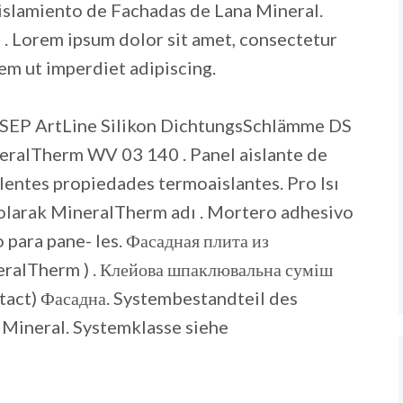
islamiento de Fachadas de Lana Mineral.
 . Lorem ipsum dolor sit amet, consectetur
rem ut imperdiet adipiscing.
 SEP ArtLine Silikon DichtungsSchlämme DS
eralTherm WV 03 140 . Panel aislante de
elentes propiedades termoaislantes.
Pro Isı
a olarak MineralTherm adı . Mortero adhesivo
para pane- les. Фасадная плита из
ralTherm ) . Клейова шпаклювальна суміш
tact) Фасадна. Systembestandteil des
neral. Systemklasse siehe