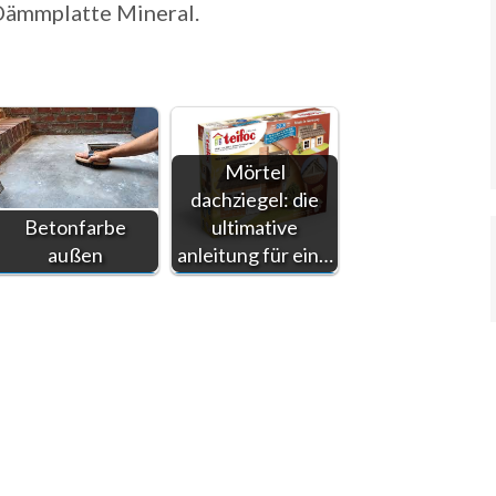
Dämmplatte Mineral.
Mörtel
dachziegel: die
Betonfarbe
ultimative
außen
anleitung für ein…