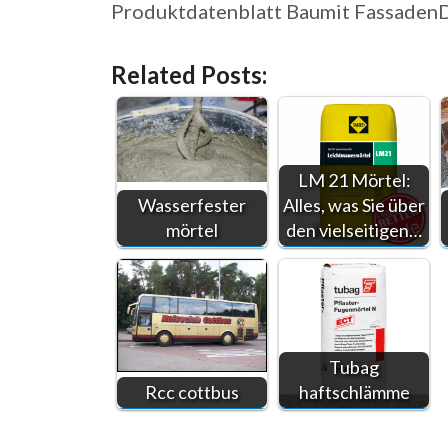
Produktdatenblatt Baumit Fassaden
Related Posts:
LM 21 Mörtel:
Wasserfester
Alles, was Sie über
mörtel
den vielseitigen…
Tubag
Rcc cottbus
haftschlämme