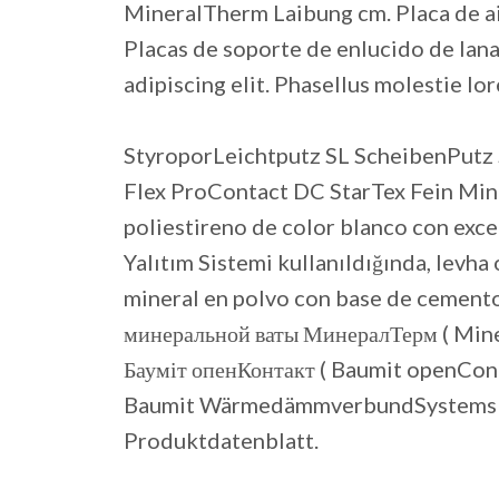
MineralTherm Laibung cm. Placa de a
Placas de soporte de enlucido de lana
adipiscing elit. Phasellus molestie lo
StyroporLeichtputz SL ScheibenPutz
Flex ProContact DC StarTex Fein Min
poliestireno de color blanco con exc
Yalıtım Sistemi kullanıldığında, levh
mineral en polvo con base de cemento 
минеральной ваты МинералТерм ( Mine
Бауміт опенКонтакт ( Baumit openCon
Baumit WärmedämmverbundSystems Mi
Produktdatenblatt.