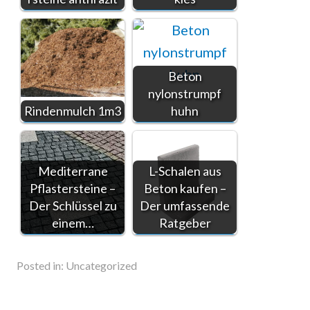
Beton
nylonstrumpf
Rindenmulch 1m3
huhn
Mediterrane
L-Schalen aus
Pflastersteine –
Beton kaufen –
Der Schlüssel zu
Der umfassende
einem…
Ratgeber
Posted in:
Uncategorized