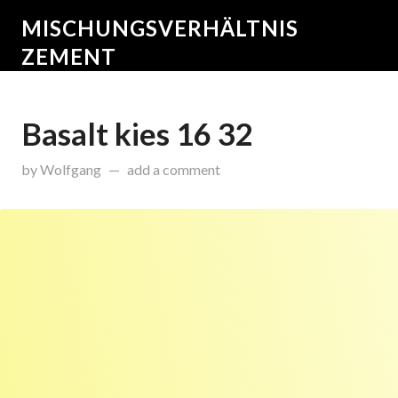
MISCHUNGSVERHÄLTNIS
ZEMENT
Basalt kies 16 32
on
November 30, 2015
by
Wolfgang
add a comment