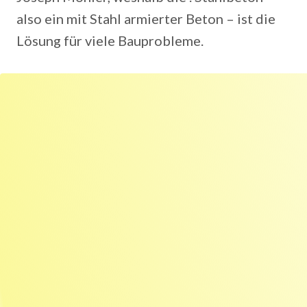
also ein mit Stahl armierter Beton – ist die
Lösung für viele Bauprobleme.