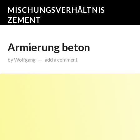
MISCHUNGSVERHÄLTNIS
ZEMENT
Armierung beton
on
April 16, 2015
by
Wolfgang
add a comment