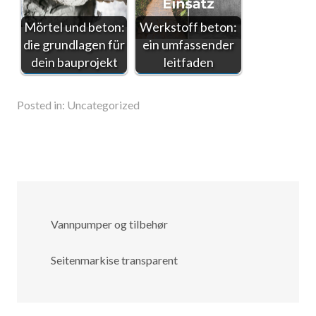
Mörtel und beton:
Werkstoff beton:
die grundlagen für
ein umfassender
dein bauprojekt
leitfaden
Posted in:
Uncategorized
Vannpumper og tilbehør
Seitenmarkise transparent