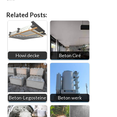
Related Posts:
Howi decke
Beton Ciré
Beton-Legosteine
Beton werk