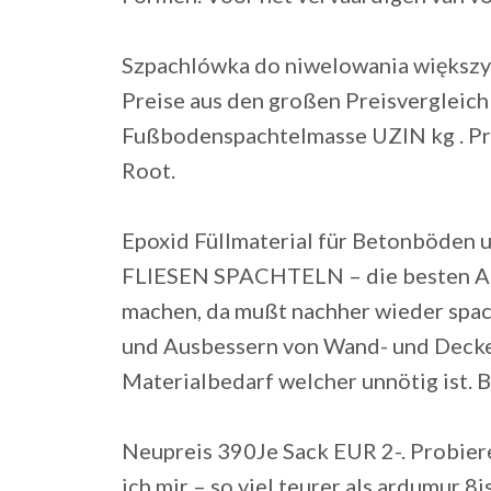
Szpachlówka do niwelowania większy
Preise aus den großen Preisvergleic
Fußbodenspachtelmasse UZIN kg . Pr
Root.
Epoxid Füllmaterial für Betonböden 
FLIESEN SPACHTELN – die besten Ange
machen, da mußt nachher wieder spach
und Ausbessern von Wand- und Decken
Materialbedarf welcher unnötig ist. 
Neupreis 390Je Sack EUR 2-. Probier
ich mir – so viel teurer als ardumur 8i