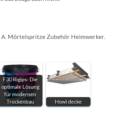
 A. Mörtelspritze Zubehör Heimwerker.
F30 Rigips: Die
optimale Lösung
für modernen
Trockenbau
Howi decke