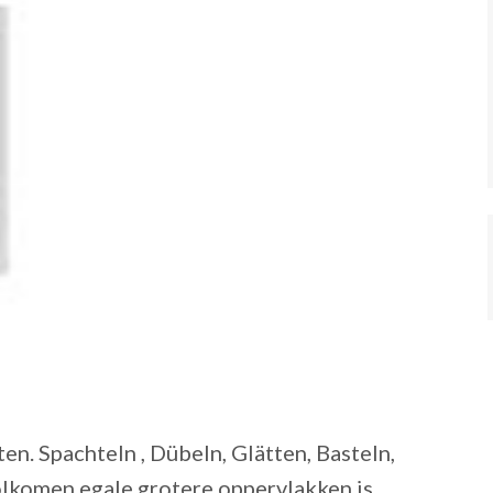
n. Spachteln , Dübeln, Glätten, Basteln,
lkomen egale grotere oppervlakken is.