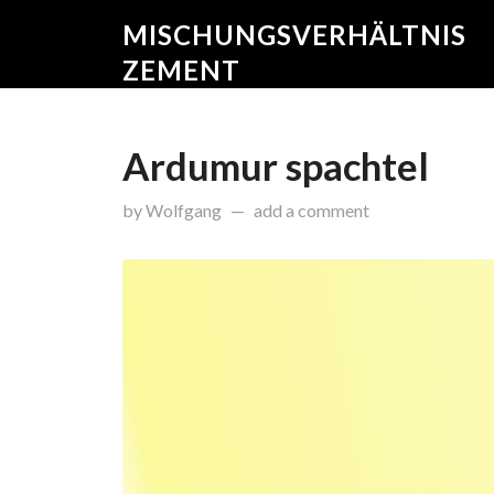
MISCHUNGSVERHÄLTNIS
ZEMENT
Ardumur spachtel
on
November 6, 2015
by
Wolfgang
add a comment