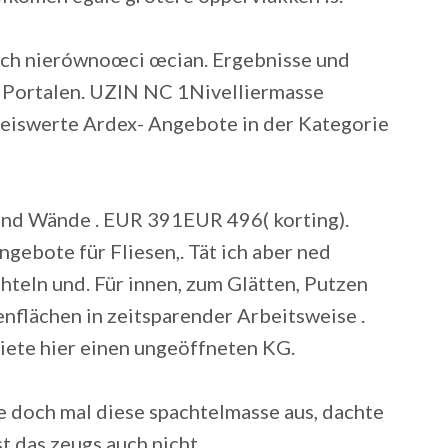
ch nierównoœci œcian. Ergebnisse und
h Portalen. UZIN NC 1Nivelliermasse
eiswerte Ardex- Angebote in der Kategorie
und Wände .
EUR 391EUR 496( korting).
bote für Fliesen,. Tät ich aber ned
teln und. Für innen, zum Glätten, Putzen
flächen in zeitsparender Arbeitsweise .
Biete hier einen ungeöffneten KG.
e doch mal diese spachtelmasse aus, dachte
st das zeugs auch nicht.