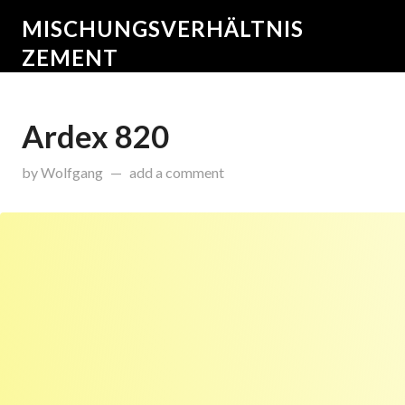
MISCHUNGSVERHÄLTNIS
ZEMENT
Ardex 820
on
November 11, 2015
by
Wolfgang
add a comment