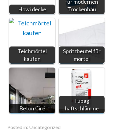
für modernen
Howi decke
Trockenbau
Teichmörtel
Spritzbeutel für
kaufen
mörtel
Tubag
Beton Ciré
haftschlämme
Posted in:
Uncategorized