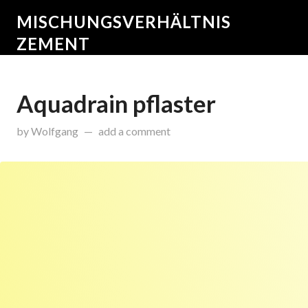
MISCHUNGSVERHÄLTNIS
ZEMENT
Aquadrain pflaster
on
Oktober 27, 2015
by
Wolfgang
add a comment