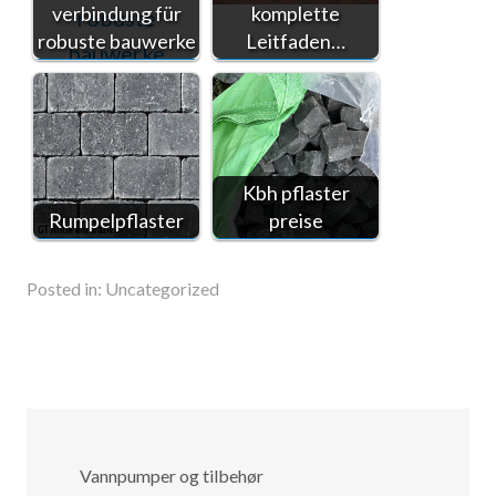
verbindung für
komplette
robuste bauwerke
Leitfaden…
Kbh pflaster
Rumpelpflaster
preise
Posted in:
Uncategorized
Vannpumper og tilbehør