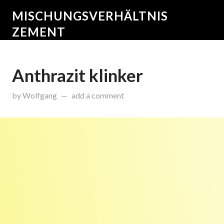
MISCHUNGSVERHÄLTNIS
ZEMENT
Anthrazit klinker
on
Mai 29, 2015
by
Wolfgang
add a comment